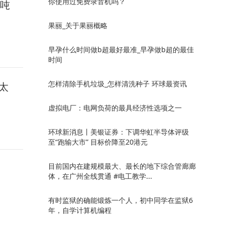
你使用过免费录音机吗？
万吨
果丽_关于果丽概略
早孕什么时间做b超最好最准_早孕做b超的最佳
时间
怎样清除手机垃圾_怎样清洗种子 环球最资讯
太
虚拟电厂：电网负荷的最具经济性选项之一
环球新消息丨美银证券：下调华虹半导体评级
至“跑输大市” 目标价降至20港元
目前国内在建规模最大、最长的地下综合管廊廊
体，在广州全线贯通 #电工教学...
有时监狱的确能锻炼一个人，初中同学在监狱6
年，自学计算机编程