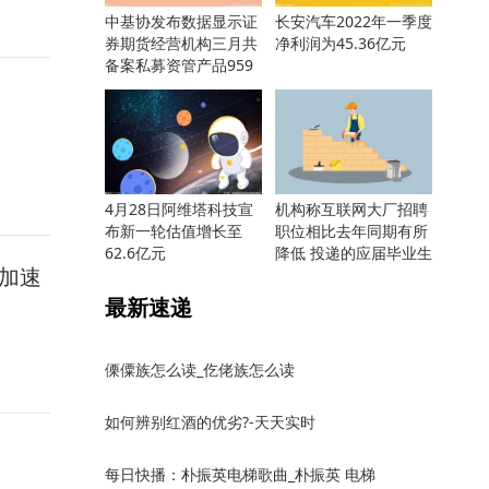
中基协发布数据显示证
长安汽车2022年一季度
券期货经营机构三月共
净利润为45.36亿元
备案私募资管产品959
只
4月28日阿维塔科技宣
机构称互联网大厂招聘
布新一轮估值增长至
职位相比去年同期有所
62.6亿元
降低 投递的应届毕业生
加速
却更多
最新速递
傈僳族怎么读_仡佬族怎么读
如何辨别红酒的优劣?-天天实时
每日快播：朴振英电梯歌曲_朴振英 电梯