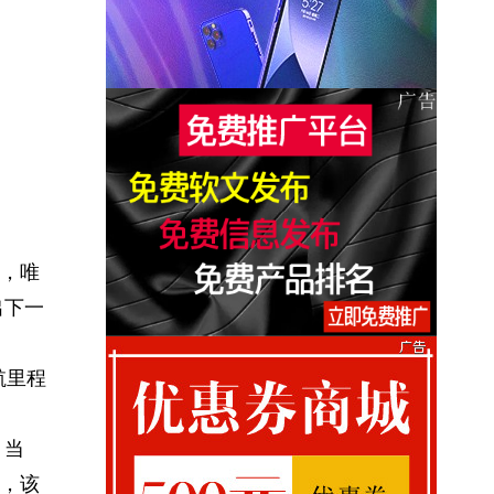
，唯
出下一
航里程
。当
，该