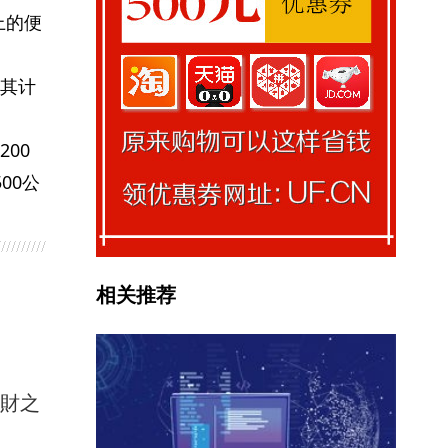
上的便
其计
00
00公
相关推荐
馭財之