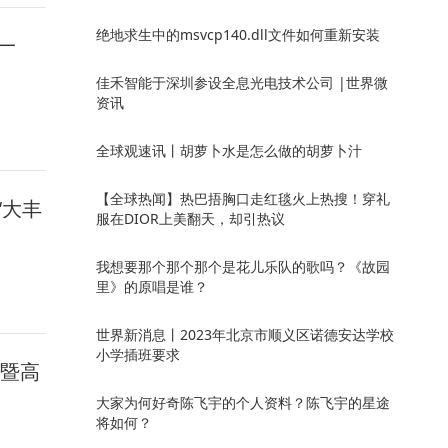
绝地求生中的msvcp140.dll文件如何重新安装
一
佳禾智能于深圳参设全息光电技术公司 |世界微
资讯
全球观速讯丨胡萝卜水是怎么做的胡萝卜汁
【全球热闻】热巴捂胸口走红毯火上热搜！穿礼
“大丰
服在DIOR上美翻天，却引热议
我想要那个那个那个是花儿乐队的歌吗？《故园
里》的原唱是谁？
世界新消息丨2023年北京市顺义区诺德安达学校
小学插班要求
会暨高
大家为何好奇陈飞宇的个人资料？陈飞宇的星途
将如何？