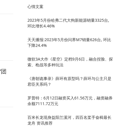
心情文案
2023年5月份哈弗二代大狗新能源销量3325台,
环比增长4.46%
天天播报:2023年5月份问界M7销量626台, 环比
下降24.4%
微软3A大作《星空》定档9月6日，融合捏脸、探
索、枪战等多种玩法
“团
《唐朝诡事录》薛环有原型吗？薛环与公主只是
君臣关系吗？
罗普特：6月12日融资买入61.56万元，融资融券
余额7111.72万元
百米长龙现身益阳兰溪河，四百名桨手奋楫最长
龙舟 资讯推荐