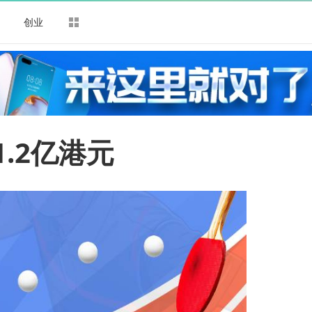
司
创业
.2亿港元