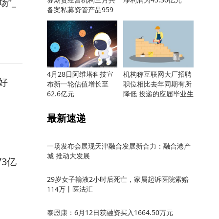
”_
备案私募资管产品959
只
4月28日阿维塔科技宣
机构称互联网大厂招聘
好
布新一轮估值增长至
职位相比去年同期有所
62.6亿元
降低 投递的应届毕业生
却更多
最新速递
一场发布会展现天津融合发展新合力：融合港产
城 推动大发展
73亿
29岁女子输液2小时后死亡，家属起诉医院索赔
114万丨医法汇
泰恩康：6月12日获融资买入1664.50万元