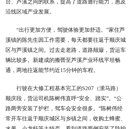
台、芦溪之间的联系，提高了道路通行能力，惠及
沿线区域产业发展。
“出行更加方便，驾驶体验更加舒适。”家住芦
溪镇的陈先生因工作需要，每天都要往返于顺庆城
区与芦溪镇之间。过去走老路，道路颠簸，货运车
辆比较多。新建成的搬罾至芦溪产业环线平坦畅
通，两地往返能节约近15分钟的车程。
行驶在大修工程基本完工的S207（潆马路）
顺庆段，货运司机陈树伟直呼“安全、踏实”。“公
路两旁安装了护栏，驾车会安全很多。”陈树伟经
常开车往返于顺庆城区与乡镇之间，收购土蜂蜜、
水果、小龙虾等土特产，看到道路两侧安装了防护