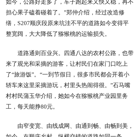
如今，公路好走多了，车子跑起来又快又稳，再不
担心果子磕着碰着了。”郑仲介绍，经过改造修
缮，S207顺庆段原来坑洼不平的道路如今变得平
整宽阔，大大降低了猕猴桃的运输损失。
道路通则百业兴。四通八达的农村公路，也带
来了观光和采摘的游客，让村民们在家门口吃上
了“旅游饭”。“一到节假日，很多市民都会开着小
轿车来这里采摘游玩，村里头热闹得很。”石马嘴
村村民蒲玉华介绍，她如今在猕猴桃产业园里务
工，每天能挣80元。
由窄变宽、由线成网、由通到畅、由畅到美，
如今，在顺庆乡村，纵横交错的道路如同一条