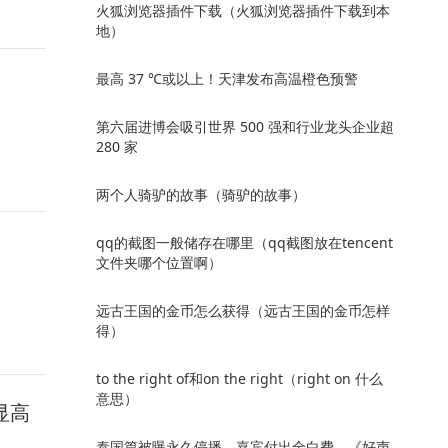
火狐浏览器插件下载（火狐浏览器插件下载到本
地）
最高 37 ℃或以上！天津发布高温橙色预警
第六届进博会吸引世界 500 强和行业龙头企业超
280 家
两个人骑驴的故事（骑驴的故事）
qq的截图一般储存在哪里（qq截图放在tencent
文件夹哪个位置啊）
远古王国的金币怎么获得（远古王国的金币怎样
得）
to the right of和on the right（right on 什么
意思）
显高
泰国篇被曝永久停播，嘉宾付出全白费，《好声