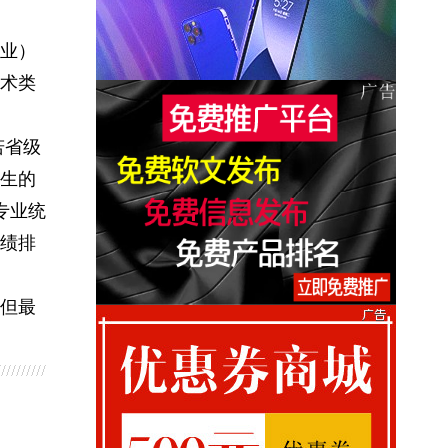
业）
术类
若省级
生的
专业统
绩排
但最