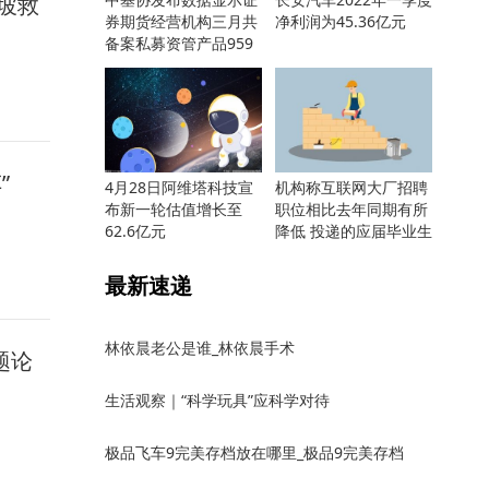
坡救
券期货经营机构三月共
净利润为45.36亿元
备案私募资管产品959
只
”
4月28日阿维塔科技宣
机构称互联网大厂招聘
布新一轮估值增长至
职位相比去年同期有所
62.6亿元
降低 投递的应届毕业生
却更多
最新速递
林依晨老公是谁_林依晨手术
题论
生活观察｜“科学玩具”应科学对待
极品飞车9完美存档放在哪里_极品9完美存档