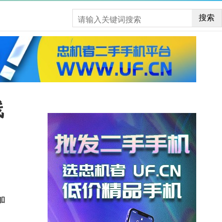
搜索
线
加