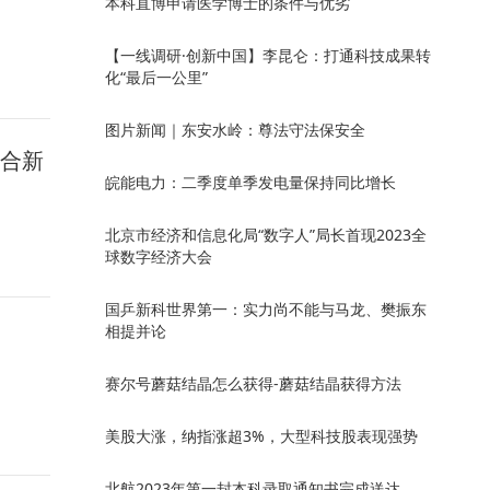
本科直博申请医学博士的条件与优劣
【一线调研·创新中国】李昆仑：打通科技成果转
化“最后一公里”
图片新闻｜东安水岭：尊法守法保安全
融合新
皖能电力：二季度单季发电量保持同比增长
北京市经济和信息化局“数字人”局长首现2023全
球数字经济大会
国乒新科世界第一：实力尚不能与马龙、樊振东
相提并论
赛尔号蘑菇结晶怎么获得-蘑菇结晶获得方法
美股大涨，纳指涨超3%，大型科技股表现强势
北航2023年第一封本科录取通知书完成送达