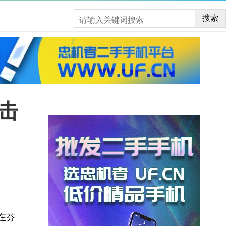
搜索
击
在芬