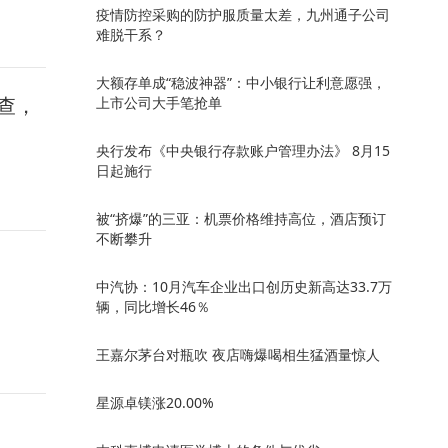
疫情防控采购的防护服质量太差，九州通子公司
难脱干系？
大额存单成“稳波神器”：中小银行让利意愿强，
查，
上市公司大手笔抢单
央行发布《中央银行存款账户管理办法》 8月15
日起施行
被“挤爆”的三亚：机票价格维持高位，酒店预订
不断攀升
中汽协：10月汽车企业出口创历史新高达33.7万
辆，同比增长46％
王嘉尔茅台对瓶吹 夜店嗨爆喝相生猛酒量惊人
星源卓镁涨20.00%