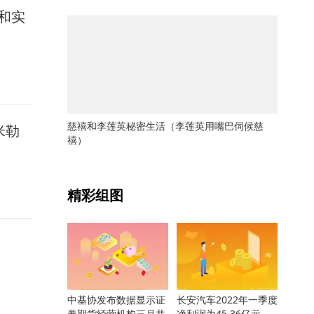
和实
慈禧和李莲英秘密生活（李莲英用嘴巴伺候慈
米勒
禧）
关键词：
精彩组图
中基协发布数据显示证
长安汽车2022年一季度
券期货经营机构三月共
净利润为45.36亿元