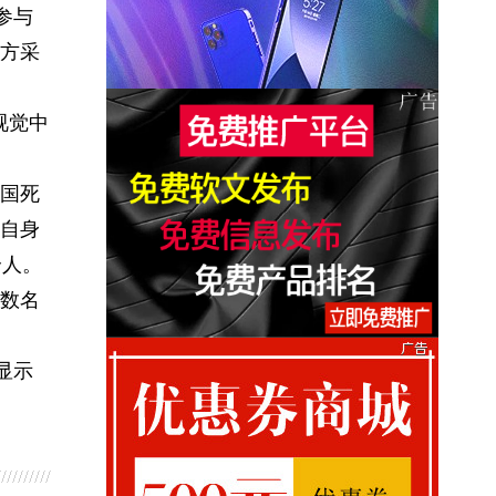
参与
方采
视觉中
国死
自身
个人。
数名
显示