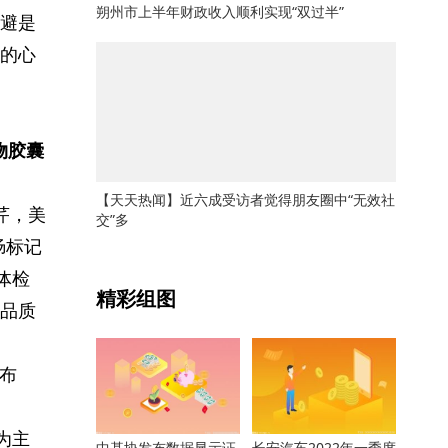
朔州市上半年财政收入顺利实现“双过半”
避是
的心
物胶囊
【天天热闻】近六成受访者觉得朋友圈中“无效社
芹，美
交”多
肠标记
关键词：
体检
精彩组图
品质
布
为主
中基协发布数据显示证
长安汽车2022年一季度