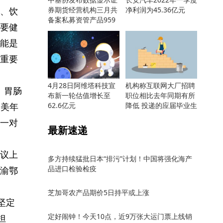
、饮
券期货经营机构三月共
净利润为45.36亿元
备案私募资管产品959
要健
只
能是
重要
4月28日阿维塔科技宣
机构称互联网大厂招聘
、胃肠
布新一轮估值增长至
职位相比去年同期有所
，美年
62.6亿元
降低 投递的应届毕业生
却更多
一对
最新速递
议上
多方持续猛批日本“排污”计划！中国将强化海产
品进口检验检疫
渝鄂
芝加哥农产品期价5日持平或上涨
坚定
定好闹钟！今天10点，近9万张大运门票上线销
担