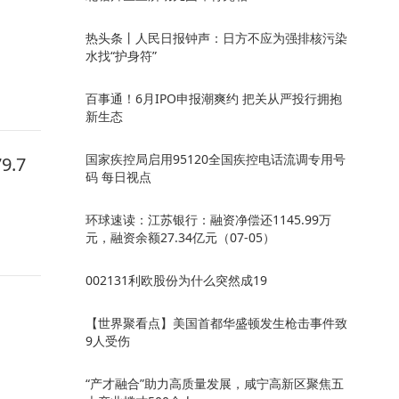
热头条丨人民日报钟声：日方不应为强排核污染
水找“护身符”
百事通！6月IPO申报潮爽约 把关从严投行拥抱
新生态
国家疾控局启用95120全国疾控电话流调专用号
.7
码 每日视点
环球速读：江苏银行：融资净偿还1145.99万
元，融资余额27.34亿元（07-05）
002131利欧股份为什么突然成19
【世界聚看点】美国首都华盛顿发生枪击事件致
9人受伤
“产才融合”助力高质量发展，咸宁高新区聚焦五