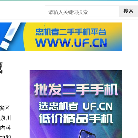
搜索
藏
鄂省区
康川
内科
协和