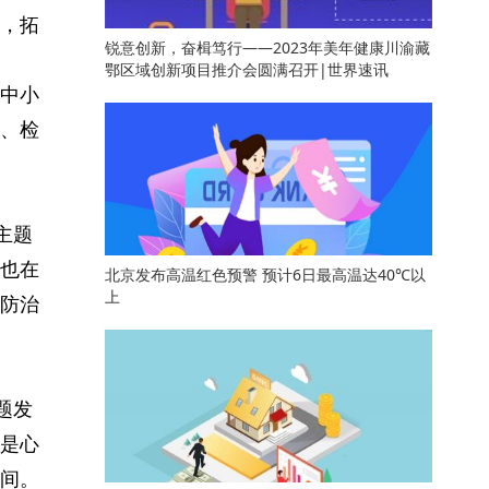
，拓
锐意创新，奋楫笃行——2023年美年健康川渝藏
鄂区域创新项目推介会圆满召开|世界速讯
中小
、检
主题
也在
北京发布高温红色预警 预计6日最高温达40℃以
上
防治
题发
是心
间。