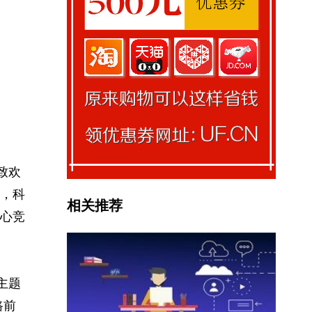
致欢
，科
相关推荐
心竞
主题
路前