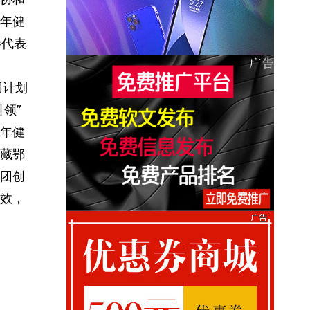
年健
伴代表
团计划
领”
年健
藏鄂
团创
效，