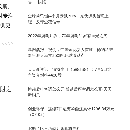
售！_快报
胶囊、
时专注
全球简讯:逾4个月暴跌70%！光伏源头首现上
涨，反弹企稳信号
供更
2022年属狗几岁，70年属狗51岁有血光之灾
温网战报：祝贺，中国金花新人首胜！德约科维
奇生涯大满贯350胜 环球微动态
天天新资讯：清溢光电（688138）：7月5日北
向资金增持4400股
馭財之
博越后排空调怎么开 博越后座空调怎么开-天天
新消息
创业环保：连续7日融资净偿还累计1296.84万元
（07-05）
北塘片区三所幼儿园即将亮相